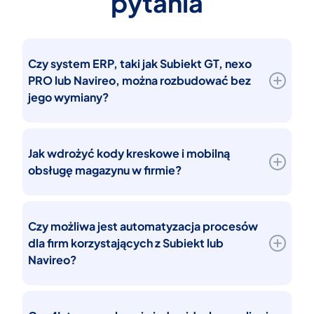
pytania
Czy system ERP, taki jak Subiekt GT, nexo
PRO lub Navireo, można rozbudować bez
jego wymiany?
Tak. W wielu firmach problemem nie jest sam
system ERP, ale brak odpowiednich narzędzi
Jak wdrożyć kody kreskowe i mobilną
operacyjnych wspierających magazyn,
obsługę magazynu w firmie?
sprzedaż, produkcję lub automatyzację
procesów.
Wdrożenie kodów kreskowych najczęściej
Rozwiązania 4Integro pozwalają rozszerzyć
rozpoczyna się od analizy procesów
Czy możliwa jest automatyzacja procesów
możliwości systemów takich jak Subiekt GT,
magazynowych i sposobu przepływu towarów w
dla firm korzystających z Subiekt lub
Subiekt nexo PRO czy Navireo bez konieczności
firmie.
Navireo?
kosztownej wymiany całego ERP.
Rozwiązania mobilne pozwalają obsługiwać
przyjęcia, wydania, kompletację zamówień,
Tak. Systemy ERP mogą zostać rozszerzone o
inwentaryzację oraz lokalizacje magazynowe z
rozwiązania automatyzujące procesy