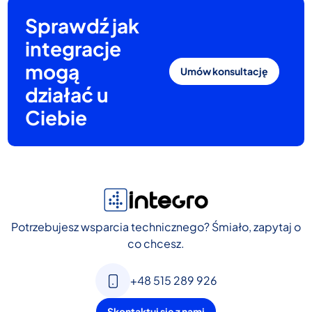
systemami ERP.
Sprawdź jak
Dzięki temu wdrożenie może przebiegać szybko,
bez konieczności budowy systemu od podstaw i
integracje
bez destabilizacji bieżącej pracy firmy.
mogą
Umów konsultację
działać u
Ciebie
Potrzebujesz wsparcia technicznego? Śmiało, zapytaj o
co chcesz.
+48 515 289 926
Skontaktuj się z nami