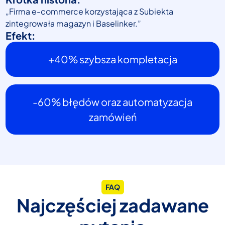
„Firma e-commerce korzystająca z Subiekta
zintegrowała magazyn i Baselinker.”
Efekt:
+40% szybsza kompletacja
-60% błędów oraz automatyzacja
zamówień
FAQ
Najczęściej zadawane