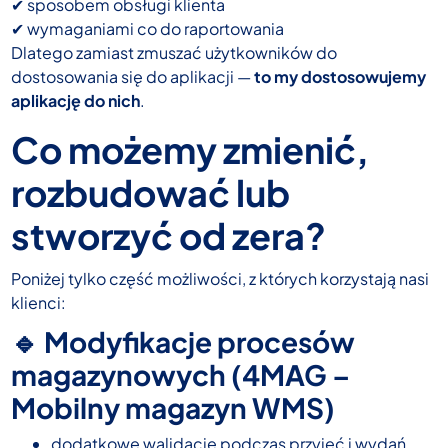
✔ sposobem obsługi klienta
✔ wymaganiami co do raportowania
Dlatego zamiast zmuszać użytkowników do
dostosowania się do aplikacji —
to my dostosowujemy
aplikację do nich
.
Co możemy zmienić,
rozbudować lub
stworzyć od zera?
Poniżej tylko część możliwości, z których korzystają nasi
klienci:
🔹 Modyfikacje procesów
magazynowych (4MAG –
Mobilny magazyn WMS)
dodatkowe walidacje podczas przyjęć i wydań