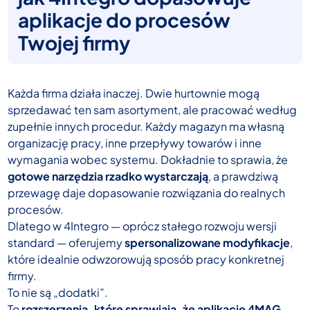
aplikacje do procesów
Twojej firmy
Każda firma działa inaczej. Dwie hurtownie mogą
sprzedawać ten sam asortyment, ale pracować według
zupełnie innych procedur. Każdy magazyn ma własną
organizację pracy, inne przepływy towarów i inne
wymagania wobec systemu. Dokładnie to sprawia, że
gotowe narzędzia rzadko wystarczają
, a prawdziwą
przewagę daje dopasowanie rozwiązania do realnych
procesów.
Dlatego w 4Integro — oprócz stałego rozwoju wersji
standard — oferujemy
spersonalizowane modyfikacje
,
które idealnie odwzorowują sposób pracy konkretnej
firmy.
To nie są „dodatki”.
To
rozszerzenia, które sprawiają, że aplikacje 4MAG,